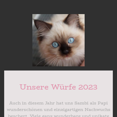
Unsere Würfe 2023
Auch in diesem Jahr hat uns Sambi als Papi
wunderschönen und einzigartigen Nachwuchs
beschert. Viele ganz wunderbare und unikate